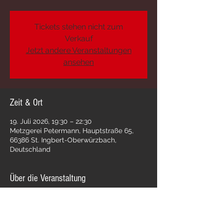
Tickets stehen nicht zum
Verkauf
Jetzt andere Veranstaltungen
ansehen
Zeit & Ort
19. Juli 2026, 19:30 – 22:30
Metzgerei Petermann, Hauptstraße 65,
66386 St. Ingbert-Oberwürzbach,
Deutschland
Über die Veranstaltung
OBERWÜRZBACH, da sind wir wieder. 
Zieht die Rock-Boots an, es wird laut, wild 
und sexy! 